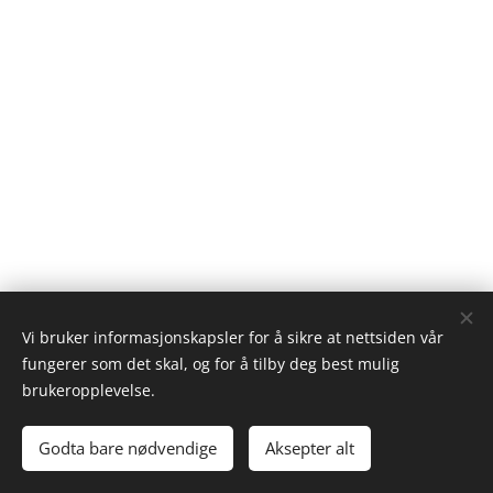
Vi bruker informasjonskapsler for å sikre at nettsiden vår
fungerer som det skal, og for å tilby deg best mulig
brukeropplevelse.
© 2025 Alle rettigheter forbeholdt
Godta bare nødvendige
Aksepter alt
Informasjonskapsler